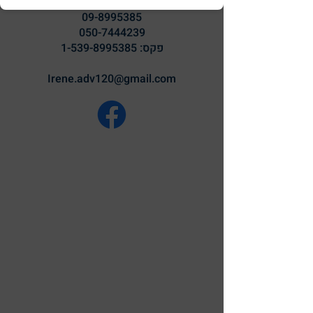
077-33
36529
09-8995385
050-7444239
פקס: 1-539-8995385
Irene.adv120@gmail.com